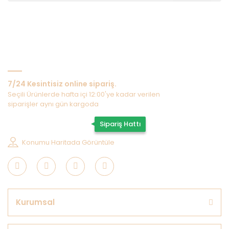
Bize Ulaşın
7/24 Kesintisiz online sipariş.
Seçili Ürünlerde hafta içi 12:00'ye kadar verilen
siparişler aynı gün kargoda
0507 202 33 55
Sipariş Hattı
Konumu Haritada Görüntüle
Kurumsal