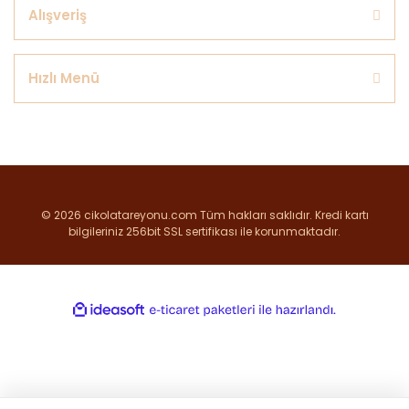
Alışveriş
Hızlı Menü
© 2026 cikolatareyonu.com Tüm hakları saklıdır. Kredi kartı
bilgileriniz 256bit SSL sertifikası ile korunmaktadır.
ile
ideasoft
e-
hazırlandı.
ticaret
paketleri