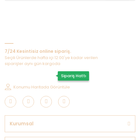
Bize Ulaşın
7/24 Kesintisiz online sipariş.
Seçili Ürünlerde hafta içi 12:00'ye kadar verilen
siparişler aynı gün kargoda
0507 202 33 55
Sipariş Hattı
Konumu Haritada Görüntüle
Kurumsal