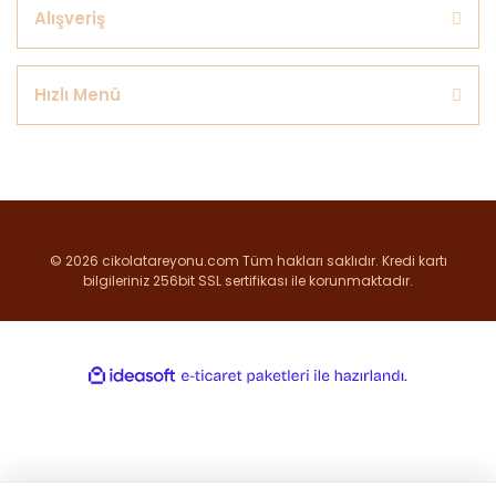
Alışveriş
Hızlı Menü
© 2026 cikolatareyonu.com Tüm hakları saklıdır. Kredi kartı
bilgileriniz 256bit SSL sertifikası ile korunmaktadır.
ile
ideasoft
e-
hazırlandı.
ticaret
paketleri