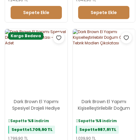
Sepete Ekle
Sepete Ekle
Kargo Bedava
Dark Brown El Yapımı
Dark Brown El Yapımı
Spesiyel Drajeli Hediye
Kişiselleştirilebilir Doğum
Çikolatası - 30 Adet
Günü Tebrik Madlen
Çikolatası
Sepette
%5
indirim
Sepette
%5
indirim
Sepette
1.709,90 TL
Sepette
987,91 TL
1.799,90 TL
1.039,90 TL