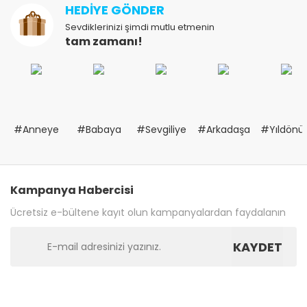
HEDİYE GÖNDER
Sevdiklerinizi şimdi mutlu etmenin
tam zamanı!
#Anneye
#Babaya
#Sevgiliye
#Arkadaşa
#Yıldön
Kampanya Habercisi
Ücretsiz e-bültene kayıt olun kampanyalardan faydalanın
KAYDET