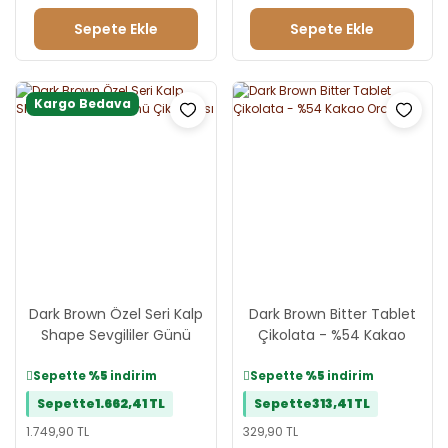
Sepete Ekle
Sepete Ekle
Kargo Bedava
Dark Brown Özel Seri Kalp
Dark Brown Bitter Tablet
Shape Sevgililer Günü
Çikolata - %54 Kakao
Çikolatası
Oranı
Sepette
%5
indirim
Sepette
%5
indirim
Sepette
1.662,41 TL
Sepette
313,41 TL
1.749,90 TL
329,90 TL