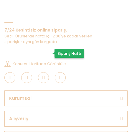
Bize Ulaşın
7/24 Kesintisiz online sipariş.
Seçili Ürünlerde hafta içi 12:00'ye kadar verilen
siparişler aynı gün kargoda
0507 202 33 55
Sipariş Hattı
Konumu Haritada Görüntüle
Kurumsal
Alışveriş