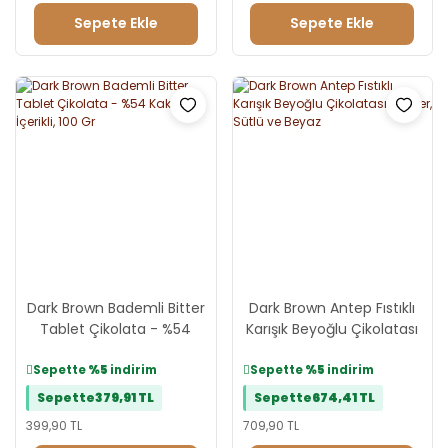
Sepete Ekle
Sepete Ekle
Dark Brown Bademli Bitter
Dark Brown Antep Fıstıklı
Tablet Çikolata - %54
Karışık Beyoğlu Çikolatası
Kakao İçerikli, 100 Gr
- Bitter, Sütlü ve Beyaz
Sepette
%5
indirim
Sepette
%5
indirim
Sepette
379,91 TL
Sepette
674,41 TL
399,90 TL
709,90 TL