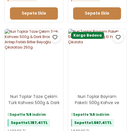
Sepete Ekle
Sepete Ekle
Kargo Bedava
Nuri Toplar Taze Çekim
Nuri Toplar Bayram
Türk Kahvesi 500g & Dark
Paketi: 500g Kahve ve
Brown Antep Fıstıklı Bitter
500g El Yapımı Çikolata
Beyoğlu Çikolatası 250g
Sepette
%5
indirim
Sepette
%5
indirim
Sepette
1.187,41 TL
Sepette
1.567,41 TL
1.249,90 TL
1.649,90 TL