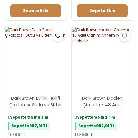
Sepete Ekle
Sepete Ekle
Dark Brown Evlilik Teklifi
Dark Brown Madlen
Çikolatası: Sütlü ve Bitter
Çikolata - 48 Adet
Madlen
Canım Annem Yazılı
Hediyelik
Sepette
%5
indirim
Sepette
%5
indirim
Sepette
987,91 TL
Sepette
987,91 TL
1.039,90 TL
1.039,90 TL