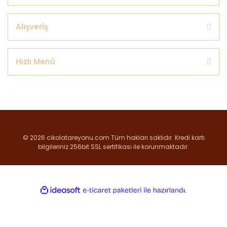
Alışveriş
Hızlı Menü
© 2026 cikolatareyonu.com Tüm hakları saklıdır. Kredi kartı
bilgileriniz 256bit SSL sertifikası ile korunmaktadır.
ile
ideasoft
e-
hazırlandı.
ticaret
paketleri