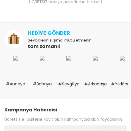
ÜCRETSİZ hediye paketleme hizmeti
HEDİYE GÖNDER
Sevdiklerinizi şimdi mutlu etmenin
tam zamanı!
#Anneye
#Babaya
#Sevgiliye
#Arkadaşa
#Yıldön
Kampanya Habercisi
Ücretsiz e-bültene kayıt olun kampanyalardan faydalanın