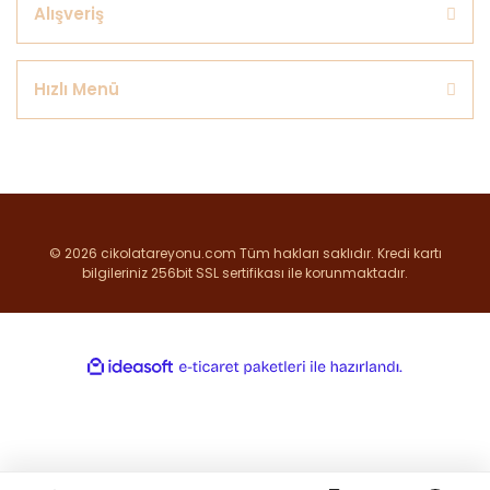
Alışveriş
Hızlı Menü
© 2026 cikolatareyonu.com Tüm hakları saklıdır. Kredi kartı
bilgileriniz 256bit SSL sertifikası ile korunmaktadır.
ile
ideasoft
e-
hazırlandı.
ticaret
paketleri