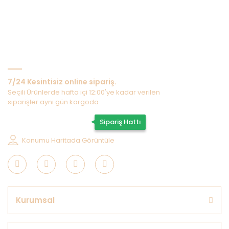
Bize Ulaşın
7/24 Kesintisiz online sipariş.
Seçili Ürünlerde hafta içi 12:00'ye kadar verilen
siparişler aynı gün kargoda
0507 202 33 55
Sipariş Hattı
Konumu Haritada Görüntüle
Kurumsal