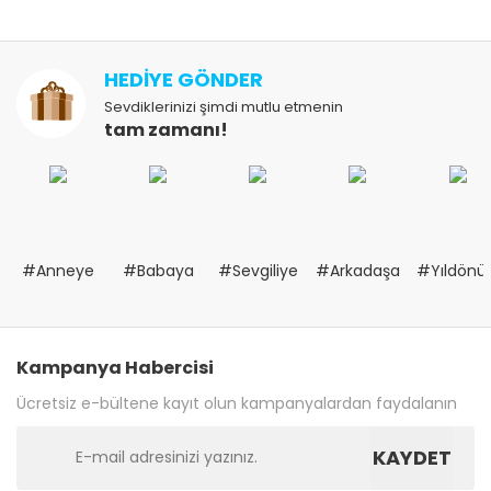
HEDİYE GÖNDER
Sevdiklerinizi şimdi mutlu etmenin
tam zamanı!
#Anneye
#Babaya
#Sevgiliye
#Arkadaşa
#Yıldön
Kampanya Habercisi
Ücretsiz e-bültene kayıt olun kampanyalardan faydalanın
KAYDET