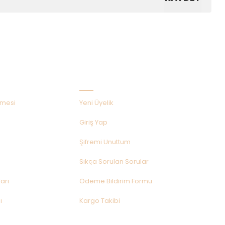
Hızlı Menü
şmesi
Yeni Üyelik
Giriş Yap
Şifremi Unuttum
Sıkça Sorulan Sorular
arı
Ödeme Bildirim Formu
ı
Kargo Takibi