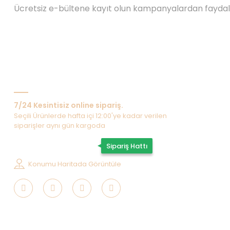
Ücretsiz e-bültene kayıt olun kampanyalardan fayda
Bize Ulaşın
7/24 Kesintisiz online sipariş.
Seçili Ürünlerde hafta içi 12:00'ye kadar verilen
siparişler aynı gün kargoda
0507 202 33 55
Sipariş Hattı
Konumu Haritada Görüntüle