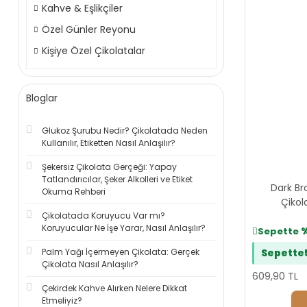
Kahve & Eşlikçiler
Özel Günler Reyonu
Kişiye Özel Çikolatalar
Bloglar
Glukoz Şurubu Nedir? Çikolatada Neden
Kullanılır, Etiketten Nasıl Anlaşılır?
Şekersiz Çikolata Gerçeği: Yapay
Tatlandırıcılar, Şeker Alkolleri ve Etiket
Dark Bro
Okuma Rehberi
Çikol
Çikolatada Koruyucu Var mı?
Koruyucular Ne İşe Yarar, Nasıl Anlaşılır?
Sepette
Palm Yağı İçermeyen Çikolata: Gerçek
Sepette
Çikolata Nasıl Anlaşılır?
609,90 TL
Çekirdek Kahve Alırken Nelere Dikkat
Etmeliyiz?