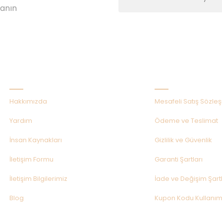
lanın
Kurumsal
Alışveriş
Hakkımızda
Mesafeli Satış Sözle
Yardım
Ödeme ve Teslimat
İnsan Kaynakları
Gizlilik ve Güvenlik
İletişim Formu
Garanti Şartları
İletişim Bilgilerimiz
İade ve Değişim Şartl
Blog
Kupon Kodu Kullanım