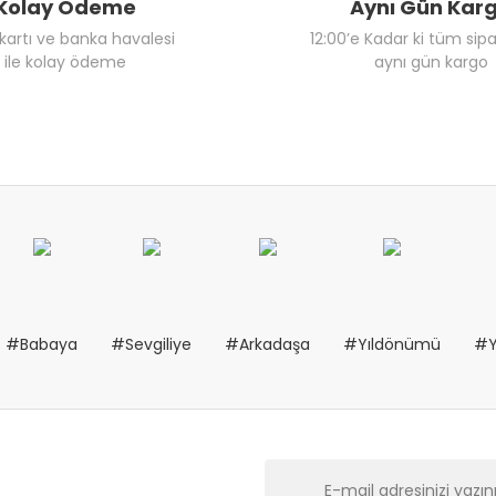
Kolay Ödeme
Aynı Gün Kar
 kartı ve banka havalesi
12:00’e Kadar ki tüm sipa
ile kolay ödeme
aynı gün kargo
#Babaya
#Sevgiliye
#Arkadaşa
#Yıldönümü
#Y