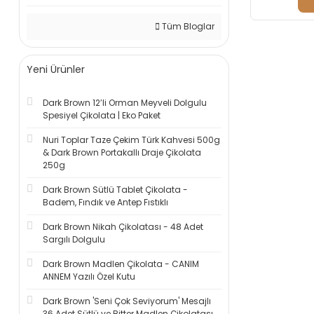
Tüm Bloglar
Yeni Ürünler
Dark Brown 12’li Orman Meyveli Dolgulu
Spesiyel Çikolata | Eko Paket
Nuri Toplar Taze Çekim Türk Kahvesi 500g
& Dark Brown Portakallı Draje Çikolata
250g
Dark Brown Sütlü Tablet Çikolata -
Badem, Fındık ve Antep Fıstıklı
Dark Brown Nikah Çikolatası - 48 Adet
Sargılı Dolgulu
Dark Brown Madlen Çikolata - CANIM
ANNEM Yazılı Özel Kutu
Dark Brown 'Seni Çok Seviyorum' Mesajlı
36 Adet Sütlü ve Bitter Madlen Çikolatası