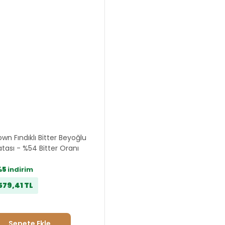
wn Fındıklı Bitter Beyoğlu
atası - %54 Bitter Oranı
%5
indirim
579,41 TL
Sepete Ekle