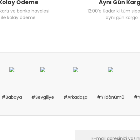
Kolay Ödeme
Aynı Gün Kar
 kartı ve banka havalesi
12:00’e Kadar ki tüm sipa
ile kolay ödeme
aynı gün kargo
#Babaya
#Sevgiliye
#Arkadaşa
#Yıldönümü
#Y