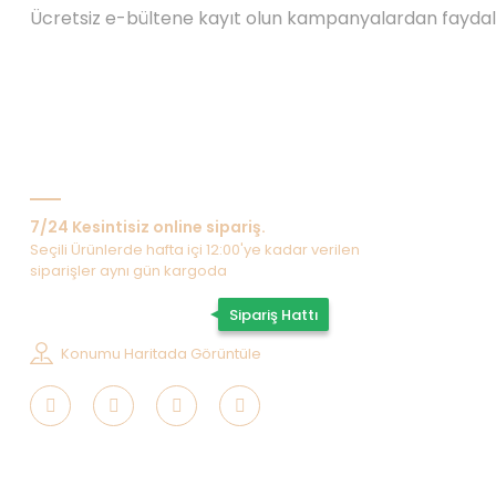
Ücretsiz e-bültene kayıt olun kampanyalardan fayda
Bize Ulaşın
7/24 Kesintisiz online sipariş.
Seçili Ürünlerde hafta içi 12:00'ye kadar verilen
siparişler aynı gün kargoda
0507 202 33 55
Sipariş Hattı
Konumu Haritada Görüntüle