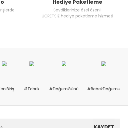
go
Hediye Paketleme
rişlerde
Sevdiklerinize özel özenli
ÜCRETSİZ hediye paketleme hizmeti
eniBirİş
#Tebrik
#DoğumGünü
#BebekDoğumu
KAYDET