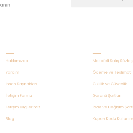
lanın
Kurumsal
Alışveriş
Hakkımızda
Mesafeli Satış Sözle
Yardım
Ödeme ve Teslimat
İnsan Kaynakları
Gizlilik ve Güvenlik
İletişim Formu
Garanti Şartları
İletişim Bilgilerimiz
İade ve Değişim Şartl
Blog
Kupon Kodu Kullanım