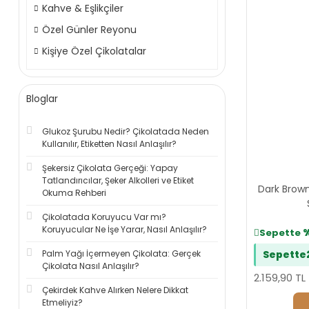
Kahve & Eşlikçiler
Özel Günler Reyonu
Kişiye Özel Çikolatalar
Bloglar
Glukoz Şurubu Nedir? Çikolatada Neden
Kullanılır, Etiketten Nasıl Anlaşılır?
Şekersiz Çikolata Gerçeği: Yapay
Tatlandırıcılar, Şeker Alkolleri ve Etiket
Dark Brown
Okuma Rehberi
Çikolatada Koruyucu Var mı?
Koruyucular Ne İşe Yarar, Nasıl Anlaşılır?
Sepette
Palm Yağı İçermeyen Çikolata: Gerçek
Sepette
Çikolata Nasıl Anlaşılır?
2.159,90 TL
Çekirdek Kahve Alırken Nelere Dikkat
Etmeliyiz?