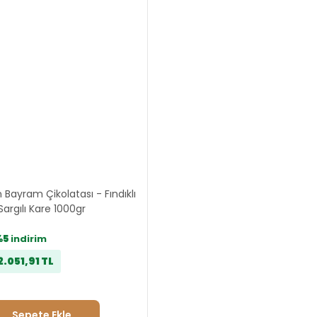
 Bayram Çikolatası - Fındıklı
Sargılı Kare 1000gr
%5
indirim
2.051,91 TL
Sepete Ekle