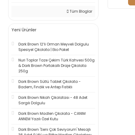
Tüm Bloglar
Yeni Ürünler
Dark Brown 12’li Orman Meyveli Dolgulu
Spesiyel Çikolata | Eko Paket
Nuri Toplar Taze Çekim Türk Kahvesi 500g
& Dark Brown Portakallı Draje Çikolata
250g
Dark Brown Sütlü Tablet Çikolata -
Badem, Fındık ve Antep Fıstıklı
Dark Brown Nikah Çikolatası - 48 Adet
Sargılı Dolgulu
Dark Brown Madlen Çikolata - CANIM
ANNEM Yazılı Özel Kutu
Dark Brown 'Seni Çok Seviyorum' Mesajlı
36 Adet Sütlü ve Bitter Madlen Çikolatası