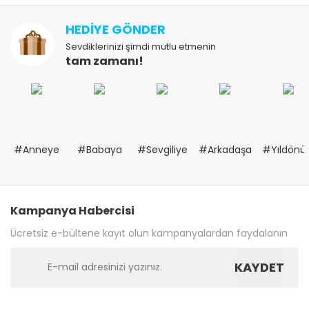
HEDİYE GÖNDER
Sevdiklerinizi şimdi mutlu etmenin
tam zamanı!
#Anneye
#Babaya
#Sevgiliye
#Arkadaşa
#Yıldön
Kampanya Habercisi
Ücretsiz e-bültene kayıt olun kampanyalardan faydalanın
KAYDET