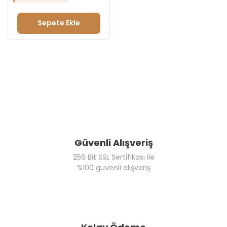
Tebrik Reyonu
Evlilik Teklifi Reyonu
Sepete Ekle
Doğum Günü Reyonu
Güvenli Alışveriş
256 Bit SSL Sertifikası ile
%100 güvenli alışveriş