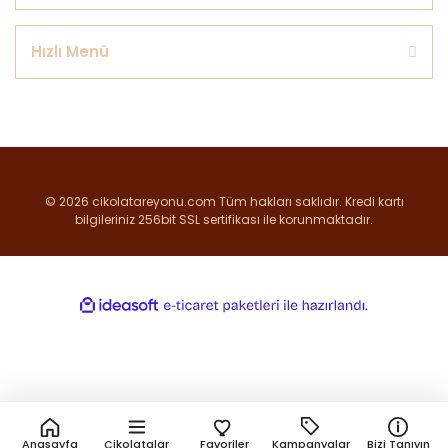
Hızlı Menü
© 2026 cikolatareyonu.com Tüm hakları saklıdır. Kredi kartı
bilgileriniz 256bit SSL sertifikası ile korunmaktadır.
ile
ideasoft
e-
hazırlandı.
ticaret
paketleri
Anasayfa
Çikolatalar
Favoriler
Kampanyalar
Bizi Tanıyın