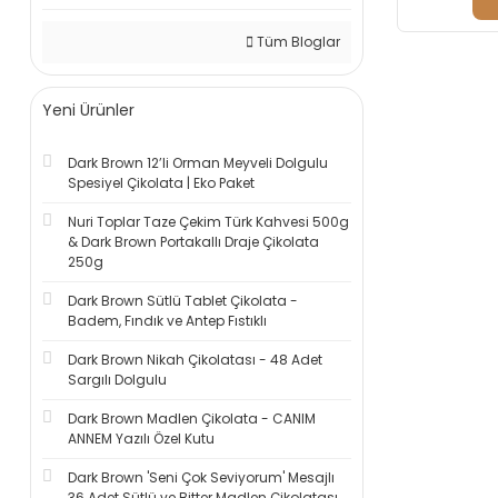
Tüm Bloglar
Yeni Ürünler
Dark Brown 12’li Orman Meyveli Dolgulu
Spesiyel Çikolata | Eko Paket
Nuri Toplar Taze Çekim Türk Kahvesi 500g
& Dark Brown Portakallı Draje Çikolata
250g
Dark Brown Sütlü Tablet Çikolata -
Badem, Fındık ve Antep Fıstıklı
Dark Brown Nikah Çikolatası - 48 Adet
Sargılı Dolgulu
Dark Brown Madlen Çikolata - CANIM
ANNEM Yazılı Özel Kutu
Dark Brown 'Seni Çok Seviyorum' Mesajlı
36 Adet Sütlü ve Bitter Madlen Çikolatası