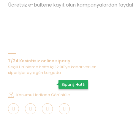
Ücretsiz e-bültene kayıt olun kampanyalardan fayda
Bize Ulaşın
7/24 Kesintisiz online sipariş.
Seçili Ürünlerde hafta içi 12:00'ye kadar verilen
siparişler aynı gün kargoda
0507 202 33 55
Sipariş Hattı
Konumu Haritada Görüntüle