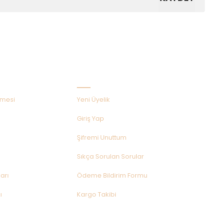
Hızlı Menü
şmesi
Yeni Üyelik
Giriş Yap
Şifremi Unuttum
Sıkça Sorulan Sorular
arı
Ödeme Bildirim Formu
ı
Kargo Takibi