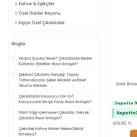
Kahve & Eşlikçiler
Özel Günler Reyonu
Kişiye Özel Çikolatalar
Bloglar
Glukoz Şurubu Nedir? Çikolatada Neden
Kullanılır, Etiketten Nasıl Anlaşılır?
Şekersiz Çikolata Gerçeği: Yapay
Tatlandırıcılar, Şeker Alkolleri ve Etiket
Dark Brown
Okuma Rehberi
Çikolatada Koruyucu Var mı?
Koruyucular Ne İşe Yarar, Nasıl Anlaşılır?
Sepette
Palm Yağı İçermeyen Çikolata: Gerçek
Sepette
Çikolata Nasıl Anlaşılır?
419,90 TL
Çekirdek Kahve Alırken Nelere Dikkat
Etmeliyiz?