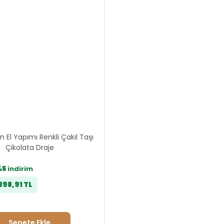
 El Yapımı Renkli Çakıl Taşı
Çikolata Draje
%5
indirim
398,91 TL
Sepete Ekle