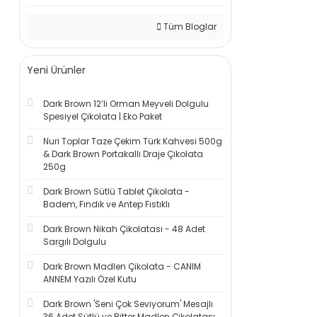
Tüm Bloglar
Yeni Ürünler
Dark Brown 12’li Orman Meyveli Dolgulu
Spesiyel Çikolata | Eko Paket
Nuri Toplar Taze Çekim Türk Kahvesi 500g
& Dark Brown Portakallı Draje Çikolata
250g
Dark Brown Sütlü Tablet Çikolata -
Badem, Fındık ve Antep Fıstıklı
Dark Brown Nikah Çikolatası - 48 Adet
Sargılı Dolgulu
Dark Brown Madlen Çikolata - CANIM
ANNEM Yazılı Özel Kutu
Dark Brown 'Seni Çok Seviyorum' Mesajlı
36 Adet Sütlü ve Bitter Madlen Çikolatası