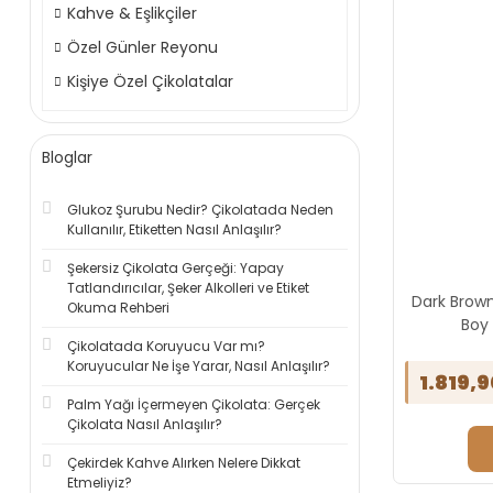
Kahve & Eşlikçiler
Özel Günler Reyonu
Kişiye Özel Çikolatalar
Bloglar
Glukoz Şurubu Nedir? Çikolatada Neden
Kullanılır, Etiketten Nasıl Anlaşılır?
Şekersiz Çikolata Gerçeği: Yapay
Tatlandırıcılar, Şeker Alkolleri ve Etiket
Dark Brown
Okuma Rehberi
Boy
Çikolatada Koruyucu Var mı?
Koruyucular Ne İşe Yarar, Nasıl Anlaşılır?
1.819,9
Palm Yağı İçermeyen Çikolata: Gerçek
Çikolata Nasıl Anlaşılır?
Çekirdek Kahve Alırken Nelere Dikkat
Etmeliyiz?