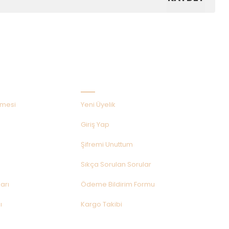
Hızlı Menü
şmesi
Yeni Üyelik
Giriş Yap
Şifremi Unuttum
Sıkça Sorulan Sorular
arı
Ödeme Bildirim Formu
ı
Kargo Takibi