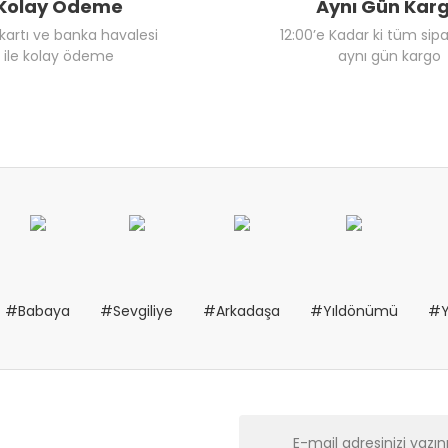
Kolay Ödeme
Aynı Gün Kar
 kartı ve banka havalesi
12:00’e Kadar ki tüm sipa
ile kolay ödeme
aynı gün kargo
#Babaya
#Sevgiliye
#Arkadaşa
#Yıldönümü
#Y