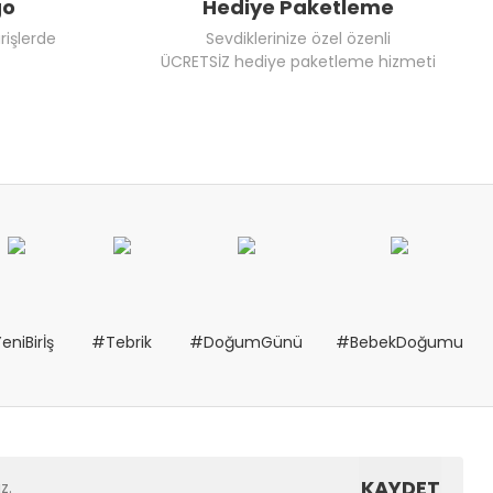
go
Hediye Paketleme
rişlerde
Sevdiklerinize özel özenli
ÜCRETSİZ hediye paketleme hizmeti
eniBirİş
#Tebrik
#DoğumGünü
#BebekDoğumu
KAYDET