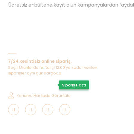
Ücretsiz e-bültene kayıt olun kampanyalardan fayda
Bize Ulaşın
7/24 Kesintisiz online sipariş.
Seçili Ürünlerde hafta içi 12:00'ye kadar verilen
siparişler aynı gün kargoda
0507 202 33 55
Sipariş Hattı
Konumu Haritada Görüntüle