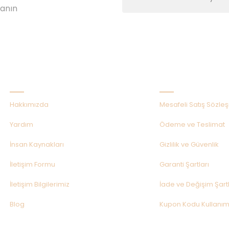
lanın
Kurumsal
Alışveriş
Hakkımızda
Mesafeli Satış Sözle
Yardım
Ödeme ve Teslimat
İnsan Kaynakları
Gizlilik ve Güvenlik
İletişim Formu
Garanti Şartları
İletişim Bilgilerimiz
İade ve Değişim Şartl
Blog
Kupon Kodu Kullanım