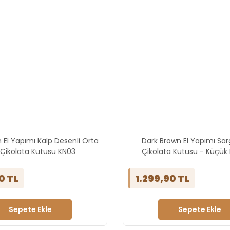
 El Yapımı Kalp Desenli Orta
Dark Brown El Yapımı Sargı
 Çikolata Kutusu KN03
Çikolata Kutusu - Küçük
0 TL
1.299,90 TL
Sepete Ekle
Sepete Ekle