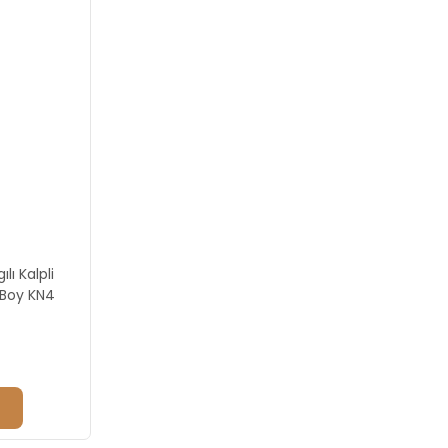
lı Kalpli
 Boy KN4