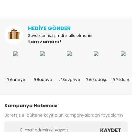
HEDİYE GÖNDER
Sevdiklerinizi şimdi mutlu etmenin
tam zamanı!
#Anneye
#Babaya
#Sevgiliye
#Arkadaşa
#Yıldön
Kampanya Habercisi
Ücretsiz e-bültene kayıt olun kampanyalardan faydalanın
KAYDET