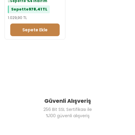
Sepette
%5
indirim
Sepette
978,41 TL
1.029,90 TL
Sepete Ekle
Güvenli Alışveriş
256 Bit SSL Sertifikası ile
%100 güvenli alışveriş