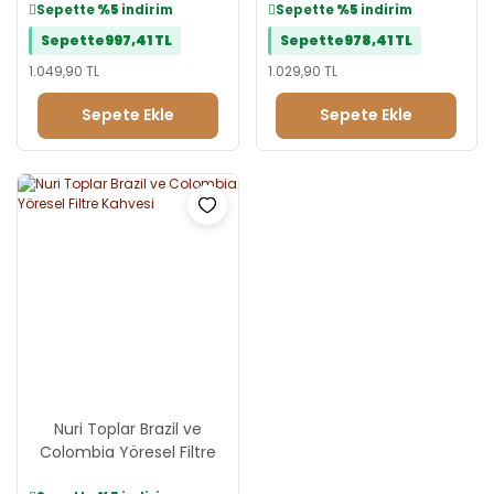
Sepette
%5
indirim
Sepette
%5
indirim
Sepette
997,41 TL
Sepette
978,41 TL
1.049,90 TL
1.029,90 TL
Sepete Ekle
Sepete Ekle
Nuri Toplar Brazil ve
Colombia Yöresel Filtre
Kahvesi