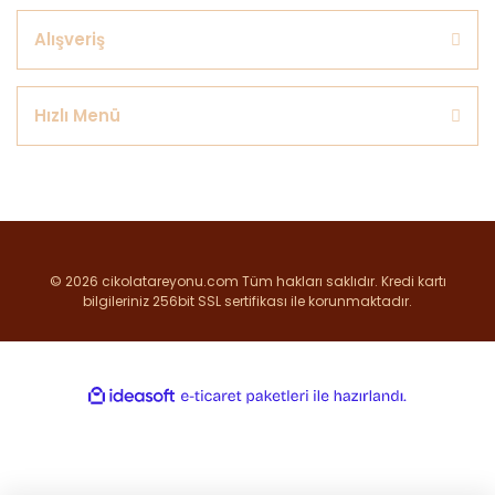
Alışveriş
Hızlı Menü
© 2026 cikolatareyonu.com Tüm hakları saklıdır. Kredi kartı
bilgileriniz 256bit SSL sertifikası ile korunmaktadır.
ile
ideasoft
e-
hazırlandı.
ticaret
paketleri