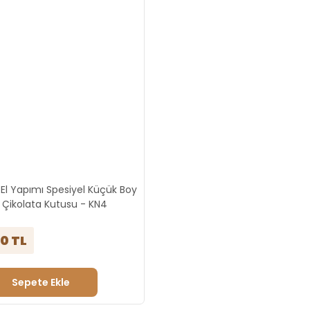
El Yapımı Spesiyel Küçük Boy
i Çikolata Kutusu - KN4
90 TL
Sepete Ekle