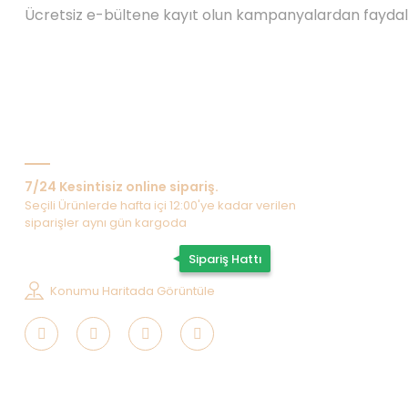
Ücretsiz e-bültene kayıt olun kampanyalardan fayda
Bize Ulaşın
7/24 Kesintisiz online sipariş.
Seçili Ürünlerde hafta içi 12:00'ye kadar verilen
siparişler aynı gün kargoda
0507 202 33 55
Sipariş Hattı
Konumu Haritada Görüntüle