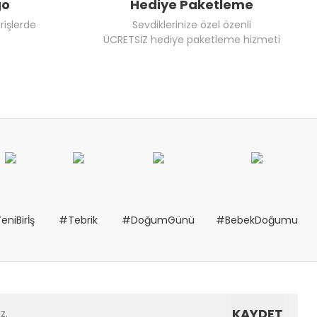
go
Hediye Paketleme
rişlerde
Sevdiklerinize özel özenli
ÜCRETSİZ hediye paketleme hizmeti
eniBirİş
#Tebrik
#DoğumGünü
#BebekDoğumu
KAYDET