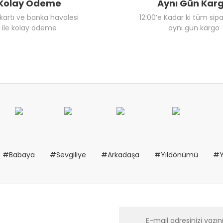
Kolay Ödeme
Aynı Gün Kar
 kartı ve banka havalesi
12:00’e Kadar ki tüm sipa
ile kolay ödeme
aynı gün kargo
#Babaya
#Sevgiliye
#Arkadaşa
#Yıldönümü
#Y