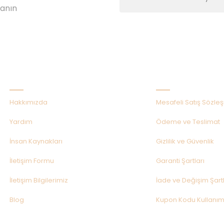
lanın
Kurumsal
Alışveriş
Hakkımızda
Mesafeli Satış Sözle
Yardım
Ödeme ve Teslimat
İnsan Kaynakları
Gizlilik ve Güvenlik
İletişim Formu
Garanti Şartları
İletişim Bilgilerimiz
İade ve Değişim Şartl
Blog
Kupon Kodu Kullanım