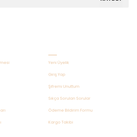
Hızlı Menü
şmesi
Yeni Üyelik
Giriş Yap
Şifremi Unuttum
Sıkça Sorulan Sorular
arı
Ödeme Bildirim Formu
ı
Kargo Takibi