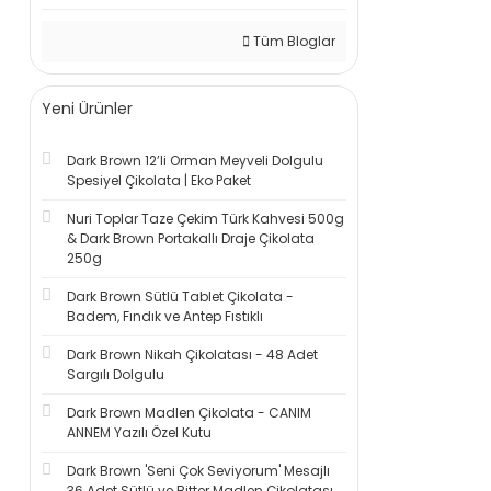
Tüm Bloglar
Yeni Ürünler
Dark Brown 12’li Orman Meyveli Dolgulu
Spesiyel Çikolata | Eko Paket
Nuri Toplar Taze Çekim Türk Kahvesi 500g
& Dark Brown Portakallı Draje Çikolata
250g
Dark Brown Sütlü Tablet Çikolata -
Badem, Fındık ve Antep Fıstıklı
Dark Brown Nikah Çikolatası - 48 Adet
Sargılı Dolgulu
Dark Brown Madlen Çikolata - CANIM
ANNEM Yazılı Özel Kutu
Dark Brown 'Seni Çok Seviyorum' Mesajlı
36 Adet Sütlü ve Bitter Madlen Çikolatası