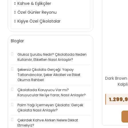
Kahve & Eşlikçiler
Özel Günler Reyonu
Kişiye Özel Çikolatalar
Bloglar
Glukoz Şurubu Nedir? Çikolatada Neden
Kullanılır, Etiketten Nasıl Anlaşılır?
Şekersiz Çikolata Gerçeği: Yapay
Tatlandırıcılar, Şeker Alkolleri ve Etiket
Dark Brown 
Okuma Rehberi
Kalpl
Çikolatada Koruyucu Var mı?
Koruyucular Ne İşe Yarar, Nasıl Anlaşılır?
1.299,
Palm Yağı İçermeyen Çikolata: Gerçek
Çikolata Nasıl Anlaşılır?
Çekirdek Kahve Alırken Nelere Dikkat
Etmeliyiz?