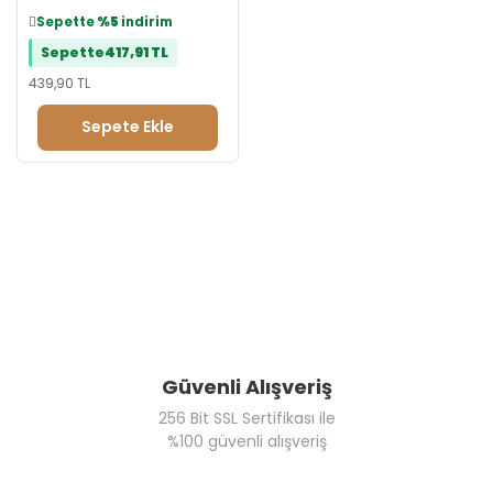
Sepette
%5
indirim
Sepette
417,91 TL
439,90 TL
Sepete Ekle
Güvenli Alışveriş
256 Bit SSL Sertifikası ile
%100 güvenli alışveriş