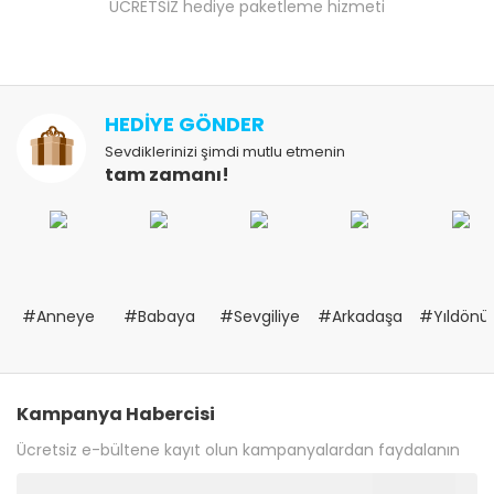
ÜCRETSİZ hediye paketleme hizmeti
HEDİYE GÖNDER
Sevdiklerinizi şimdi mutlu etmenin
tam zamanı!
#Anneye
#Babaya
#Sevgiliye
#Arkadaşa
#Yıldön
Kampanya Habercisi
Ücretsiz e-bültene kayıt olun kampanyalardan faydalanın