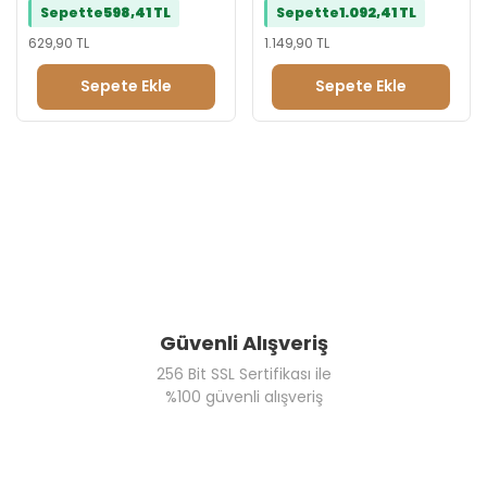
Sepette
598,41 TL
Sepette
1.092,41 TL
629,90 TL
1.149,90 TL
Sepete Ekle
Sepete Ekle
Güvenli Alışveriş
256 Bit SSL Sertifikası ile
%100 güvenli alışveriş