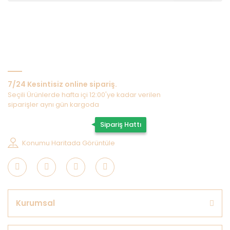
Bize Ulaşın
7/24 Kesintisiz online sipariş.
Seçili Ürünlerde hafta içi 12:00'ye kadar verilen
siparişler aynı gün kargoda
0507 202 33 55
Sipariş Hattı
Konumu Haritada Görüntüle
Kurumsal