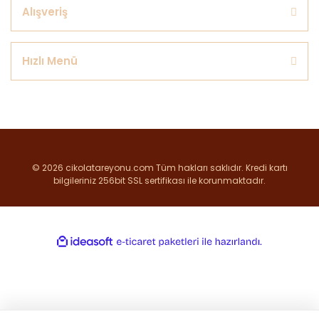
Alışveriş
Hızlı Menü
© 2026 cikolatareyonu.com Tüm hakları saklıdır. Kredi kartı
bilgileriniz 256bit SSL sertifikası ile korunmaktadır.
ile
ideasoft
e-
hazırlandı.
ticaret
paketleri