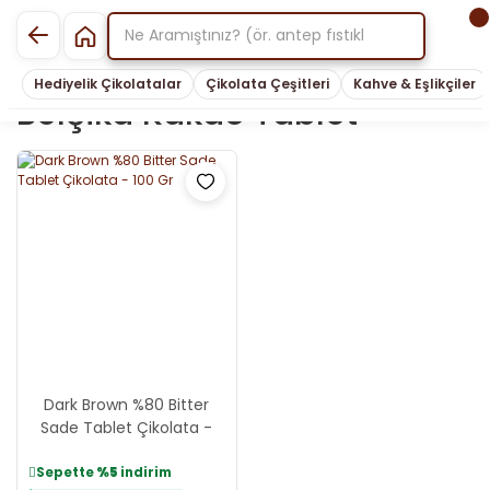
Hediyelik Çikolatalar
Çikolata Çeşitleri
Kahve & Eşlikçiler
Belçika Kakao Tablet
Dark Brown %80 Bitter
Sade Tablet Çikolata -
100 Gr
Sepette
%5
indirim