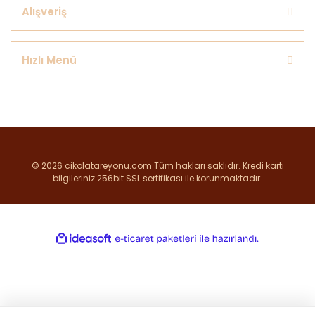
Alışveriş
Hızlı Menü
© 2026 cikolatareyonu.com Tüm hakları saklıdır. Kredi kartı
bilgileriniz 256bit SSL sertifikası ile korunmaktadır.
ile
ideasoft
e-
hazırlandı.
ticaret
paketleri