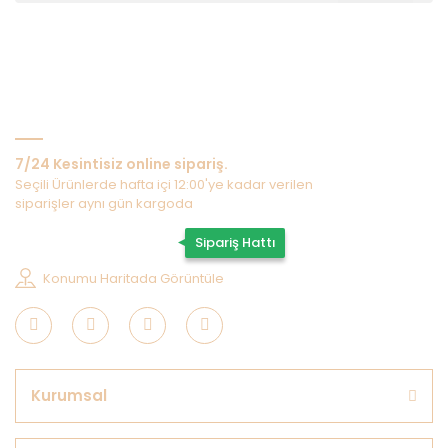
Bize Ulaşın
7/24 Kesintisiz online sipariş.
Seçili Ürünlerde hafta içi 12:00'ye kadar verilen
siparişler aynı gün kargoda
0507 202 33 55
Sipariş Hattı
Konumu Haritada Görüntüle
Kurumsal