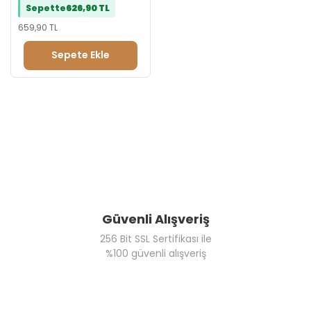
Sepette
626,90 TL
Tebrik Reyonu
Evlilik Teklifi Reyonu
659,90 TL
Doğum Günü Reyonu
Sepete Ekle
Güvenli Alışveriş
256 Bit SSL Sertifikası ile
%100 güvenli alışveriş