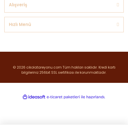
Alışveriş
Hızlı Menü
© 2026 cikolatareyonu.com Tüm hakları saklıdır. Kredi kartı
bilgileriniz 256bit SSL sertifikası ile korunmaktadır.
ile
ideasoft
e-
hazırlandı.
ticaret
paketleri