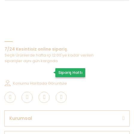
Bize Ulaşın
7/24 Kesintisiz online sipariş.
Seçili Ürünlerde hafta içi 12:00'ye kadar verilen
siparişler aynı gün kargoda
0507 202 33 55
Sipariş Hattı
Konumu Haritada Görüntüle
Kurumsal