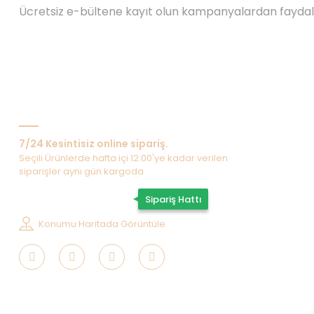
Ücretsiz e-bültene kayıt olun kampanyalardan fayda
Bize Ulaşın
7/24 Kesintisiz online sipariş.
Seçili Ürünlerde hafta içi 12:00'ye kadar verilen
siparişler aynı gün kargoda
0507 202 33 55
Sipariş Hattı
Konumu Haritada Görüntüle