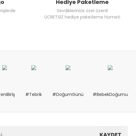
go
Hediye Paketleme
rişlerde
Sevdiklerinize özel özenli
ÜCRETSİZ hediye paketleme hizmeti
eniBirİş
#Tebrik
#DoğumGünü
#BebekDoğumu
KAYDET