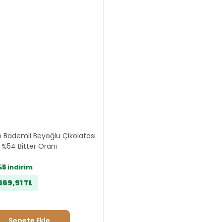
 Bademli Beyoğlu Çikolatası
%54 Bitter Oranı
%5
indirim
569,91 TL
Sepete Ekle