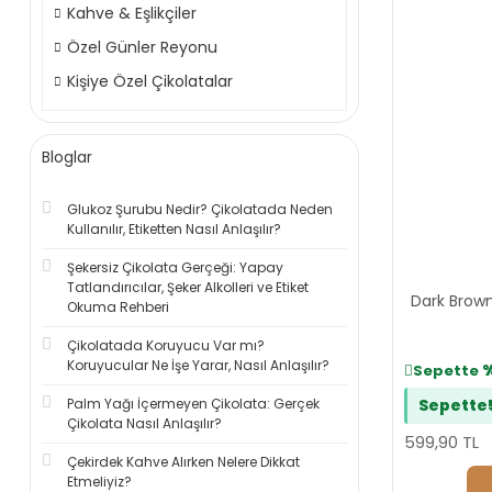
Kahve & Eşlikçiler
Özel Günler Reyonu
Kişiye Özel Çikolatalar
Bloglar
Glukoz Şurubu Nedir? Çikolatada Neden
Kullanılır, Etiketten Nasıl Anlaşılır?
Şekersiz Çikolata Gerçeği: Yapay
Tatlandırıcılar, Şeker Alkolleri ve Etiket
Dark Brown
Okuma Rehberi
Çikolatada Koruyucu Var mı?
Koruyucular Ne İşe Yarar, Nasıl Anlaşılır?
Sepette
Palm Yağı İçermeyen Çikolata: Gerçek
Sepette
Çikolata Nasıl Anlaşılır?
599,90 TL
Çekirdek Kahve Alırken Nelere Dikkat
Etmeliyiz?