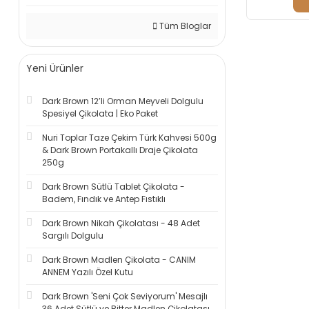
Tüm Bloglar
Yeni Ürünler
Dark Brown 12’li Orman Meyveli Dolgulu
Spesiyel Çikolata | Eko Paket
Nuri Toplar Taze Çekim Türk Kahvesi 500g
& Dark Brown Portakallı Draje Çikolata
250g
Dark Brown Sütlü Tablet Çikolata -
Badem, Fındık ve Antep Fıstıklı
Dark Brown Nikah Çikolatası - 48 Adet
Sargılı Dolgulu
Dark Brown Madlen Çikolata - CANIM
ANNEM Yazılı Özel Kutu
Dark Brown 'Seni Çok Seviyorum' Mesajlı
36 Adet Sütlü ve Bitter Madlen Çikolatası