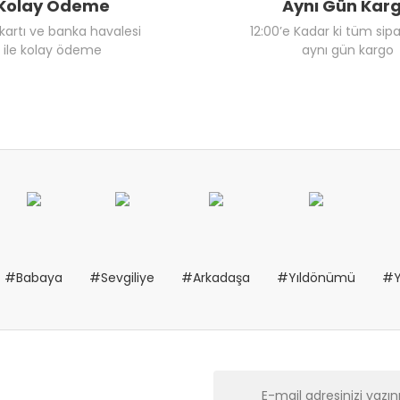
Kolay Ödeme
Aynı Gün Kar
 kartı ve banka havalesi
12:00’e Kadar ki tüm sipa
ile kolay ödeme
aynı gün kargo
#Babaya
#Sevgiliye
#Arkadaşa
#Yıldönümü
#Y