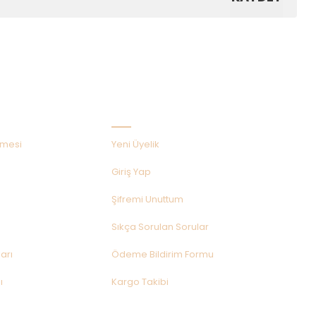
Hızlı Menü
şmesi
Yeni Üyelik
Giriş Yap
Şifremi Unuttum
Sıkça Sorulan Sorular
arı
Ödeme Bildirim Formu
ı
Kargo Takibi