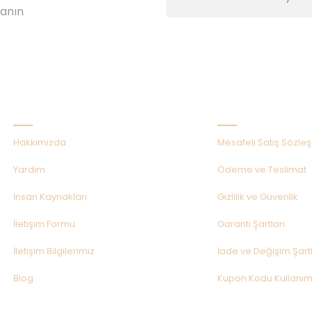
lanın
Kurumsal
Alışveriş
Hakkımızda
Mesafeli Satış Sözle
Yardım
Ödeme ve Teslimat
İnsan Kaynakları
Gizlilik ve Güvenlik
İletişim Formu
Garanti Şartları
İletişim Bilgilerimiz
İade ve Değişim Şartl
Blog
Kupon Kodu Kullanım