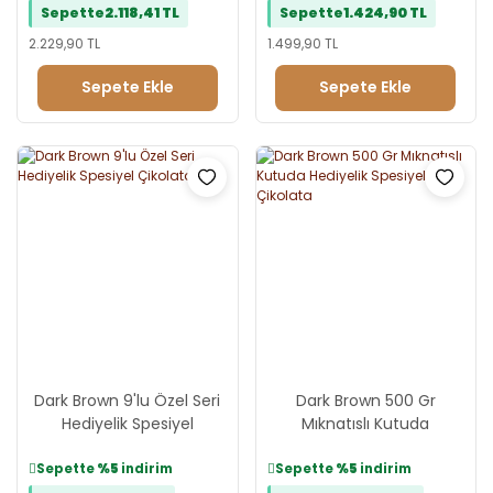
Sepette
2.118,41 TL
Sepette
1.424,90 TL
2.229,90 TL
1.499,90 TL
Sepete Ekle
Sepete Ekle
Dark Brown 9'lu Özel Seri
Dark Brown 500 Gr
Hediyelik Spesiyel
Mıknatıslı Kutuda
Çikolata
Hediyelik Spesiyel
Çikolata
Sepette
%5
indirim
Sepette
%5
indirim