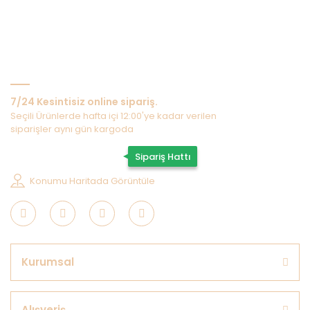
Bize Ulaşın
7/24 Kesintisiz online sipariş.
Seçili Ürünlerde hafta içi 12:00'ye kadar verilen
siparişler aynı gün kargoda
0507 202 33 55
Sipariş Hattı
Konumu Haritada Görüntüle
Kurumsal
Alışveriş