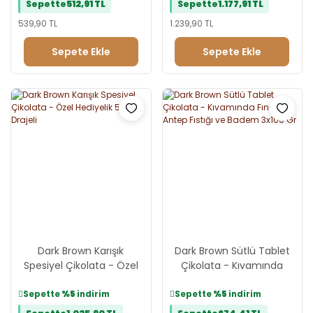
Sepette
512,91 TL
Sepette
1.177,91 TL
539,90 TL
1.239,90 TL
Sepete Ekle
Sepete Ekle
Dark Brown Karışık
Dark Brown Sütlü Tablet
Spesiyel Çikolata - Özel
Çikolata - Kıvamında
Hediyelik 500 Gr Drajeli
Fındık, Antep Fıstığı ve
Badem 3x100 Gr
Sepette
%5
indirim
Sepette
%5
indirim