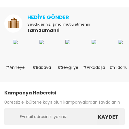
HEDİYE GÖNDER
Sevdiklerinizi şimdi mutlu etmenin
tam zamanı!
#Anneye
#Babaya
#Sevgiliye
#Arkadaşa
#Yıldön
Kampanya Habercisi
Ücretsiz e-bültene kayıt olun kampanyalardan faydalanın
KAYDET