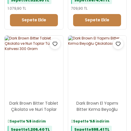
Sepette
1.025,90 TL
Sepette
674,41 TL
1.079,90 TL
709,90 TL
Sepete Ekle
Sepete Ekle
Dark Brown Bitter Tablet
Dark Brown El Yapımı
Çikolata ve Nuri Toplar
Bitter Kırma Beyoğlu
Türk Kahvesi 300 Gram
Çikolatası %54
Sepette
%5
indirim
Sepette
%5
indirim
Sepette
1.206,40 TL
Sepette
598,41 TL