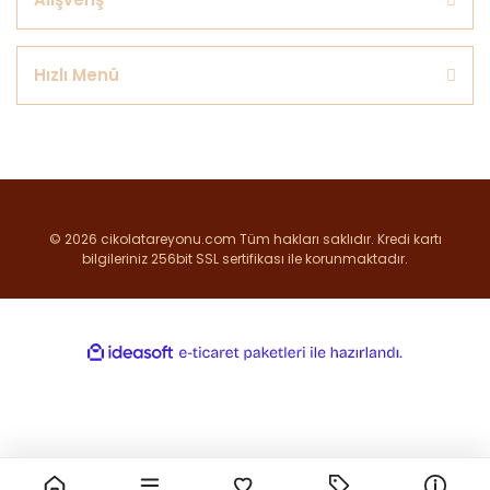
Hızlı Menü
© 2026 cikolatareyonu.com Tüm hakları saklıdır. Kredi kartı
bilgileriniz 256bit SSL sertifikası ile korunmaktadır.
ile
ideasoft
e-
hazırlandı.
ticaret
paketleri