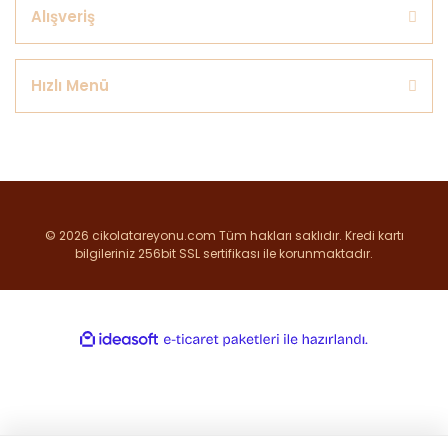
Alışveriş
Hızlı Menü
© 2026 cikolatareyonu.com Tüm hakları saklıdır. Kredi kartı
bilgileriniz 256bit SSL sertifikası ile korunmaktadır.
ile
ideasoft
e-
hazırlandı.
ticaret
paketleri