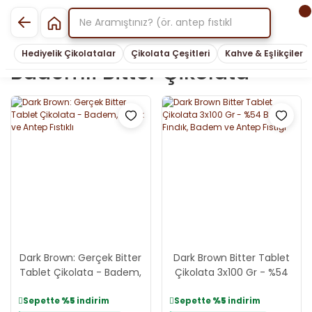
Hediyelik Çikolatalar
Çikolata Çeşitleri
Kahve & Eşlikçiler
Bademli Bitter Çikolata
Dark Brown: Gerçek Bitter
Dark Brown Bitter Tablet
Tablet Çikolata - Badem,
Çikolata 3x100 Gr - %54
Fındık ve Antep Fıstıklı
Bitter Fındık, Badem ve
Antep Fıstığı
Sepette
%5
indirim
Sepette
%5
indirim