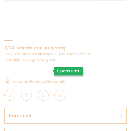
Bize Ulaşın
7/24 Kesintisiz online sipariş.
Seçili Ürünlerde hafta içi 12:00'ye kadar verilen
siparişler aynı gün kargoda
0507 202 33 55
Sipariş Hattı
Konumu Haritada Görüntüle
Kurumsal