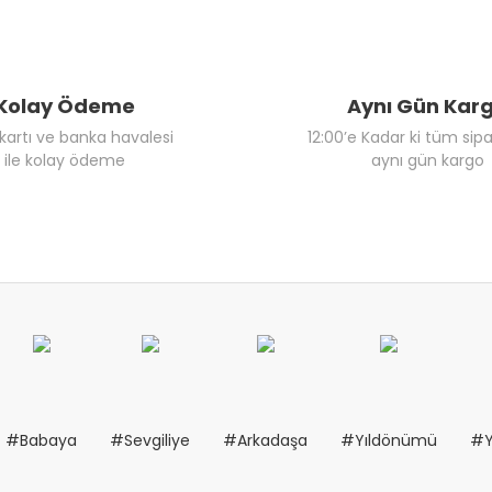
Kolay Ödeme
Aynı Gün Kar
 kartı ve banka havalesi
12:00’e Kadar ki tüm sipa
ile kolay ödeme
aynı gün kargo
#Babaya
#Sevgiliye
#Arkadaşa
#Yıldönümü
#Y