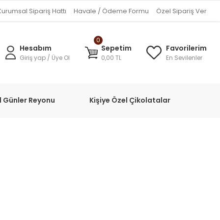
Kurumsal Sipariş Hattı
Havale / Ödeme Formu
Özel Sipariş Ver
0
Hesabım
Sepetim
Favorilerim
Giriş yap / Üye Ol
0,00 TL
En Sevilenler
l Günler Reyonu
Kişiye Özel Çikolatalar