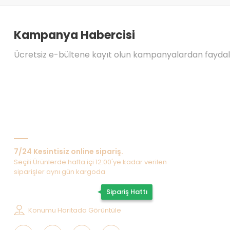
Kampanya Habercisi
Ücretsiz e-bültene kayıt olun kampanyalardan fayda
Bize Ulaşın
7/24 Kesintisiz online sipariş.
Seçili Ürünlerde hafta içi 12:00'ye kadar verilen
siparişler aynı gün kargoda
0507 202 33 55
Sipariş Hattı
Konumu Haritada Görüntüle