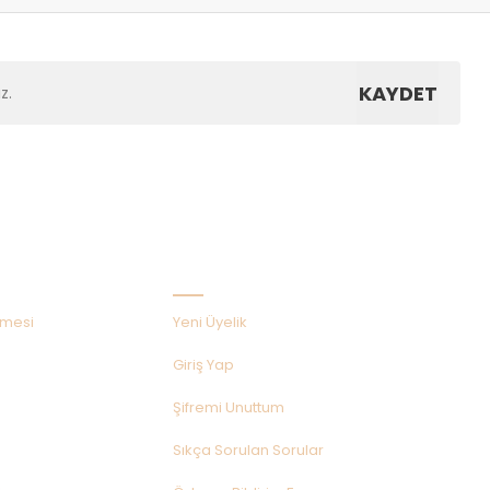
KAYDET
Hızlı Menü
şmesi
Yeni Üyelik
Giriş Yap
Şifremi Unuttum
Sıkça Sorulan Sorular