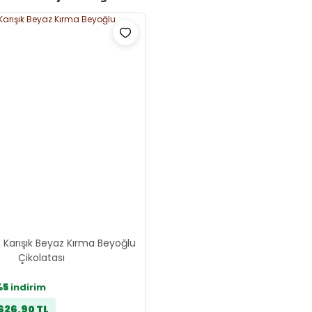
 Karışık Beyaz Kırma Beyoğlu
Çikolatası
%5
indirim
626,90 TL