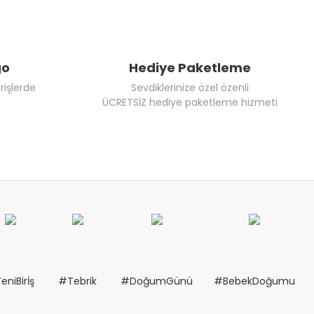
go
Hediye Paketleme
rişlerde
Sevdiklerinize özel özenli
ÜCRETSİZ hediye paketleme hizmeti
eniBirİş
#Tebrik
#DoğumGünü
#BebekDoğumu