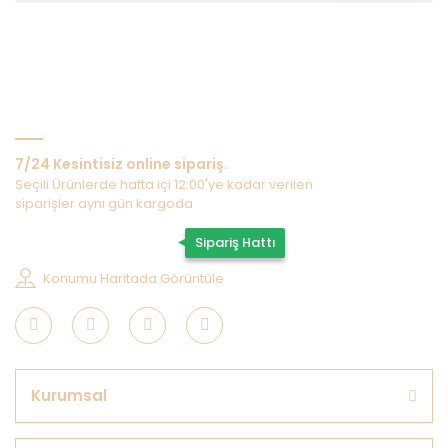
Bize Ulaşın
7/24 Kesintisiz online sipariş.
Seçili Ürünlerde hafta içi 12:00'ye kadar verilen
siparişler aynı gün kargoda
0507 202 33 55
Sipariş Hattı
Konumu Haritada Görüntüle
Kurumsal