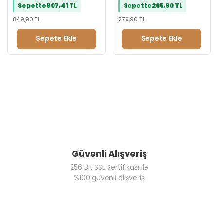
Sepette
807,41 TL
Sepette
265,90 TL
849,90 TL
279,90 TL
Sepete Ekle
Sepete Ekle
Güvenli Alışveriş
256 Bit SSL Sertifikası ile
%100 güvenli alışveriş