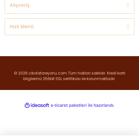
Alışveriş
Hızlı Menü
© 2026 cikolatareyonu.com Tüm hakları saklıdır. Kredi kartı
bilgileriniz 256bit SSL sertifikası ile korunmaktadır.
ile
ideasoft
e-
hazırlandı.
ticaret
paketleri