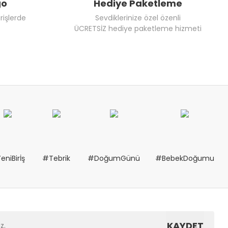
go
Hediye Paketleme
rişlerde
Sevdiklerinize özel özenli
ÜCRETSİZ hediye paketleme hizmeti
eniBirİş
#Tebrik
#DoğumGünü
#BebekDoğumu
KAYDET