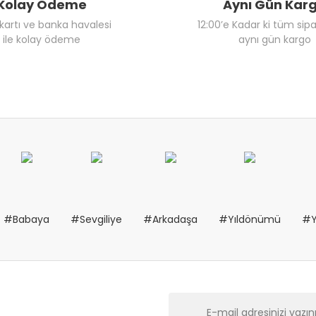
Kolay Ödeme
Aynı Gün Kar
 kartı ve banka havalesi
12:00’e Kadar ki tüm sipa
ile kolay ödeme
aynı gün kargo
#Babaya
#Sevgiliye
#Arkadaşa
#Yıldönümü
#Y