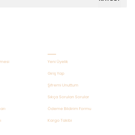
Hızlı Menü
şmesi
Yeni Üyelik
Giriş Yap
Şifremi Unuttum
Sıkça Sorulan Sorular
arı
Ödeme Bildirim Formu
ı
Kargo Takibi