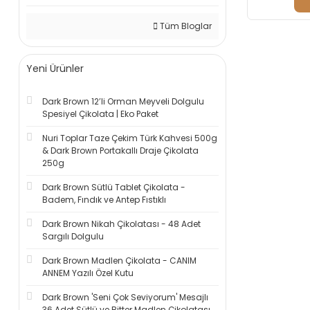
Tüm Bloglar
Yeni Ürünler
Dark Brown 12’li Orman Meyveli Dolgulu
Spesiyel Çikolata | Eko Paket
Nuri Toplar Taze Çekim Türk Kahvesi 500g
& Dark Brown Portakallı Draje Çikolata
250g
Dark Brown Sütlü Tablet Çikolata -
Badem, Fındık ve Antep Fıstıklı
Dark Brown Nikah Çikolatası - 48 Adet
Sargılı Dolgulu
Dark Brown Madlen Çikolata - CANIM
ANNEM Yazılı Özel Kutu
Dark Brown 'Seni Çok Seviyorum' Mesajlı
36 Adet Sütlü ve Bitter Madlen Çikolatası