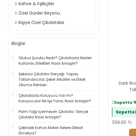
Kahve & Eşlikçiler
Özel Günler Reyonu
Kişiye Özel Çikolatalar
Bloglar
Glukoz Şurubu Nedir? Çikolatada Neden
Kullanılır, Etiketten Nasıl Anlaşılır?
Şekersiz Çikolata Gerçeği: Yapay
Tatlandırıcılar, Şeker Alkolleri ve Etiket
Dark Bro
Okuma Rehberi
Tab
Çikolatada Koruyucu Var mı?
Koruyucular Ne İşe Yarar, Nasıl Anlaşılır?
Sepette
Palm Yağı İçermeyen Çikolata: Gerçek
Sepette
Çikolata Nasıl Anlaşılır?
399,90 TL
Çekirdek Kahve Alırken Nelere Dikkat
Etmeliyiz?