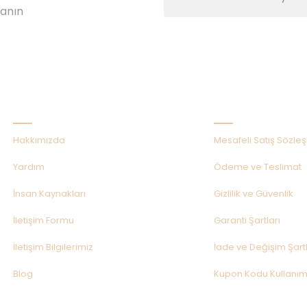
lanın
Kurumsal
Alışveriş
Hakkımızda
Mesafeli Satış Sözle
Yardım
Ödeme ve Teslimat
İnsan Kaynakları
Gizlilik ve Güvenlik
İletişim Formu
Garanti Şartları
İletişim Bilgilerimiz
İade ve Değişim Şartl
Blog
Kupon Kodu Kullanım