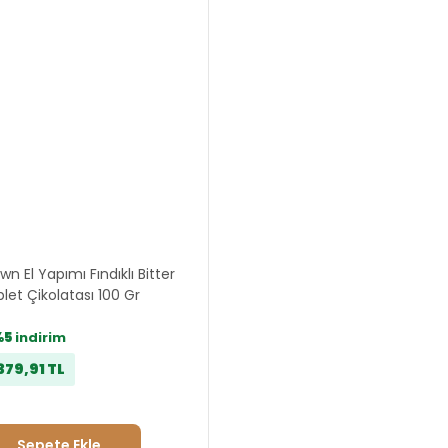
wn El Yapımı Fındıklı Bitter
let Çikolatası 100 Gr
%5
indirim
379,91 TL
Sepete Ekle