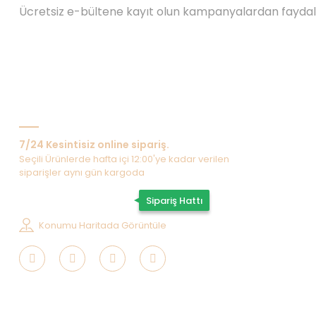
Ücretsiz e-bültene kayıt olun kampanyalardan fayda
Bize Ulaşın
7/24 Kesintisiz online sipariş.
Seçili Ürünlerde hafta içi 12:00'ye kadar verilen
siparişler aynı gün kargoda
0507 202 33 55
Sipariş Hattı
Konumu Haritada Görüntüle