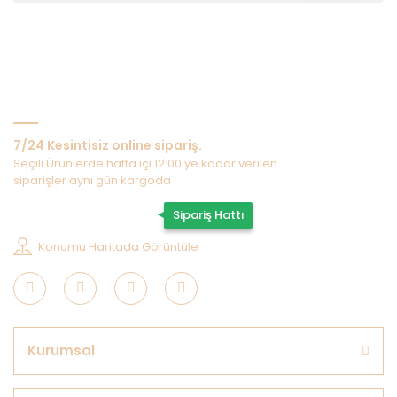
Bize Ulaşın
7/24 Kesintisiz online sipariş.
Seçili Ürünlerde hafta içi 12:00'ye kadar verilen
siparişler aynı gün kargoda
0507 202 33 55
Sipariş Hattı
Konumu Haritada Görüntüle
Kurumsal