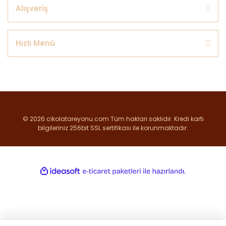
Alışveriş
Hızlı Menü
© 2026 cikolatareyonu.com Tüm hakları saklıdır. Kredi kartı
bilgileriniz 256bit SSL sertifikası ile korunmaktadır.
ile
ideasoft
e-
hazırlandı.
ticaret
paketleri