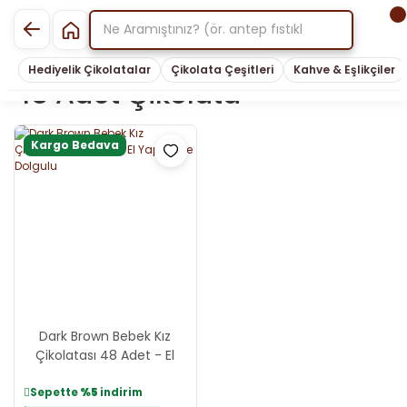
Hediyelik Çikolatalar
Çikolata Çeşitleri
Kahve & Eşlikçiler
48 Adet Çikolata
Kargo Bedava
Dark Brown Bebek Kız
Çikolatası 48 Adet - El
Yapımı ve Dolgulu
Sepette
%5
indirim